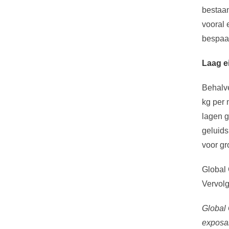
bestaan
vooral
bespaar
Laag e
Behalve
kg per 
lagen g
geluids
voor gr
Global
Vervolg
Global 
exposan