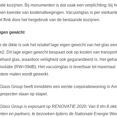
de kozijnen. Bij monumenten is dat vaak een verplichting; bij 
 een kwestie van kostenafwegingen. Vacuümglas
is per vierkan
t flink door het hergebruik van de bestaande kozijnen.
igen gewicht
 de dikte is ook het relatief lage eigen gewicht van het glas een
m2. Dit lage eigen gewicht bespaart ook op kosten van transpor
ehard glas, waardoor veiligheid ook gegarandeerd is. Het geha
isolatie (RW>39dB). Het vacuümglas is leverbaar tot maximaa
otere maten wordt gewerkt.
Glass
Group heeft inmiddels een eerste corporatiewoning in A
projecten staan op stapel.
Glass Group is exposant op RENOVATIE 2020. Van 6 t/m 8 oktobe
ten en partners, te bezoeken tijdens de Nationale Energie We