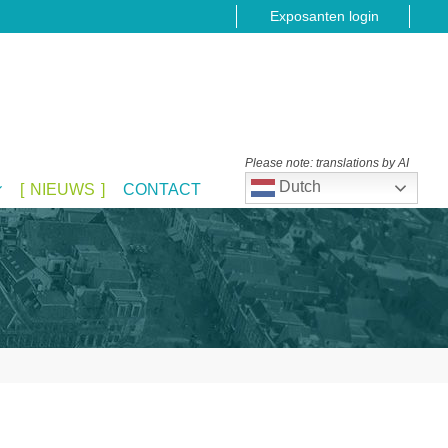
Exposanten login
Please note: translations by AI
Dutch
NIEUWS
CONTACT