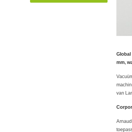
Global
mm, wa
Vacuümg
machine
van
La
Corpor
Arnaud 
toepass