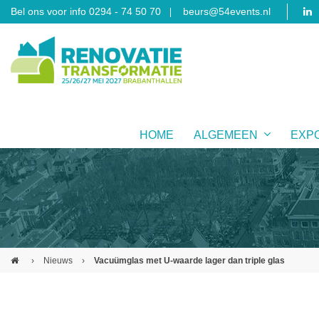
Bel ons voor info 0294 - 74 50 70
beurs@54events.nl
HOME
ALGEMEEN
EXP
›
Nieuws
›
Vacuümglas met U-waarde lager dan triple glas