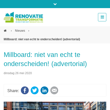
Bel ons voor info 0294 - 74 50 70
beurs@54events.nl
›
Nieuws
›
Millboard: niet van echt te onderscheiden! (advertorial)
Exposanten login
Millboard: niet van echt te
onderscheiden! (advertorial)
dinsdag 26 mei 2020
Facebook
Twitter
LinkedIn
E-mail