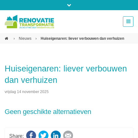
Bel ons voor info 0294 - 74 50 70
beurs@54events.nl
›
Nieuws
›
Huiseigenaren: liever verbouwen dan verhuizen
Exposanten login
Huiseigenaren: liever verbouwen
dan verhuizen
vrijdag 14 november 2025
Geen geschikte alternatieven
Facebook
Twitter
LinkedIn
E-mail