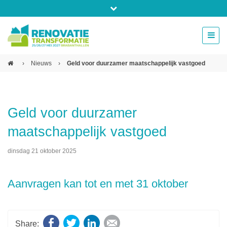
Bel ons voor info 0294 - 74 50 70
beurs@54events.nl
›
Nieuws
›
Geld voor duurzamer maatschappelijk vastgoed
Exposanten login
Geld voor duurzamer
maatschappelijk vastgoed
dinsdag 21 oktober 2025
Aanvragen kan tot en met 31 oktober
Facebook
Twitter
LinkedIn
E-mail