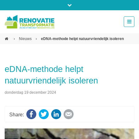
Bel ons voor info 0294 - 74 50 70
beurs@54events.nl
›
Nieuws
›
eDNA-methode helpt natuurvriendelijk isoleren
Exposanten login
eDNA-methode helpt
natuurvriendelijk isoleren
donderdag 19 december 2024
Facebook
Twitter
LinkedIn
E-mail