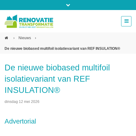
Bel ons voor info 0294 - 74 50 70
beurs@54events.nl
›
Nieuws
›
De nieuwe biobased multifoil isolatievariant van REF INSULATION®
Exposanten login
De nieuwe biobased multifoil
isolatievariant van REF
INSULATION®
dinsdag 12 mei 2026
Advertorial