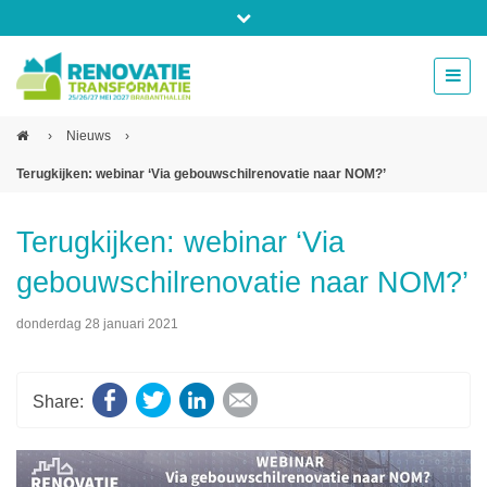
Bel ons voor info 0294 - 74 50 70
beurs@54events.nl
›
Nieuws
›
Terugkijken: webinar ‘Via gebouwschilrenovatie naar NOM?’
Exposanten login
Terugkijken: webinar ‘Via
gebouwschilrenovatie naar NOM?’
donderdag 28 januari 2021
Facebook
Twitter
LinkedIn
E-mail