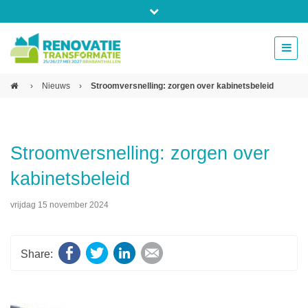
Bel ons voor info 0294 - 74 50 70
beurs@54events.nl
›
Nieuws
›
Stroomversnelling: zorgen over kabinetsbeleid
Exposanten login
Stroomversnelling: zorgen over
kabinetsbeleid
vrijdag 15 november 2024
Facebook
Twitter
LinkedIn
E-mail