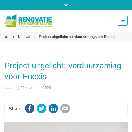
Bel ons voor info 0294 - 74 50 70
beurs@54events.nl
›
Nieuws
›
Project uitgelicht: verduurzaming voor Enexis
Exposanten login
Project uitgelicht: verduurzaming
voor Enexis
maandag 30 november 2020
Facebook
Twitter
LinkedIn
E-mail