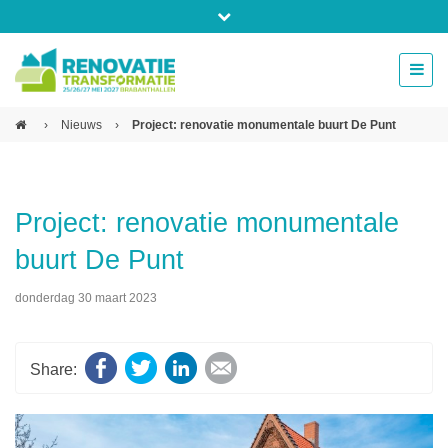
Bel ons voor info 0294 - 74 50 70
beurs@54events.nl
›
Nieuws
›
Project: renovatie monumentale buurt De Punt
Exposanten login
Project: renovatie monumentale
buurt De Punt
donderdag 30 maart 2023
Facebook
Twitter
LinkedIn
E-mail