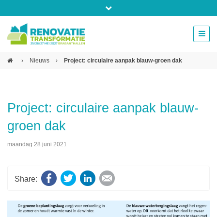
Bel ons voor info 0294 - 74 50 70
beurs@54events.nl
›
Nieuws
›
Project: circulaire aanpak blauw-groen dak
Exposanten login
Project: circulaire aanpak blauw-
groen dak
maandag 28 juni 2021
Facebook
Twitter
LinkedIn
E-mail