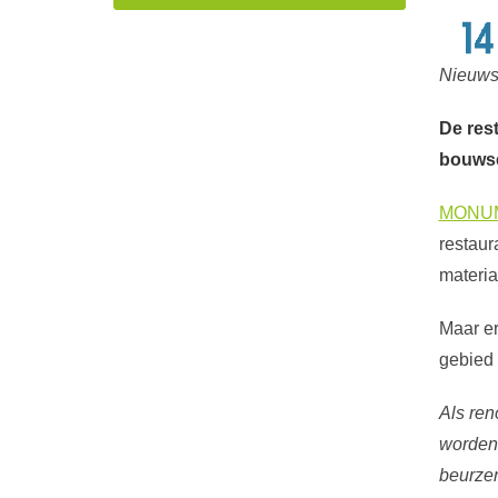
Nieuws 
De res
bouwse
MONU
restaur
materia
Maar er
gebied
Als ren
worden 
beurze