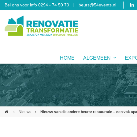
Bel ons voor info 0294 - 74 50 70
beurs@54events.nl
HOME
ALGEMEEN
EXP
›
Nieuws
›
Nieuws van die andere beurs: restauratie – een vak apa