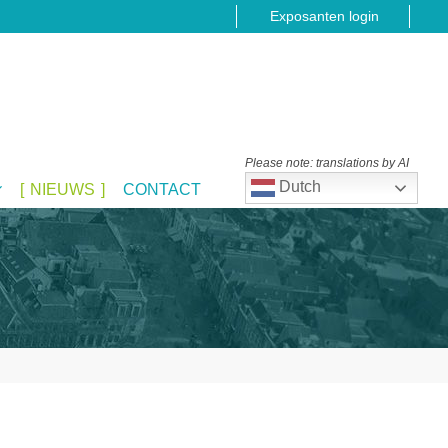
Exposanten login
Please note: translations by AI
Dutch
NIEUWS
CONTACT