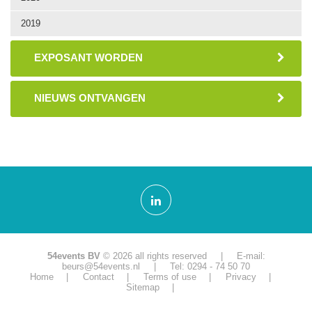
2019
EXPOSANT WORDEN
NIEUWS ONTVANGEN
54events BV
© 2026 all rights reserved | E-mail:
beurs@54events.nl
| Tel: 0294 - 74 50 70
Home
Contact
Terms of use
Privacy
Sitemap