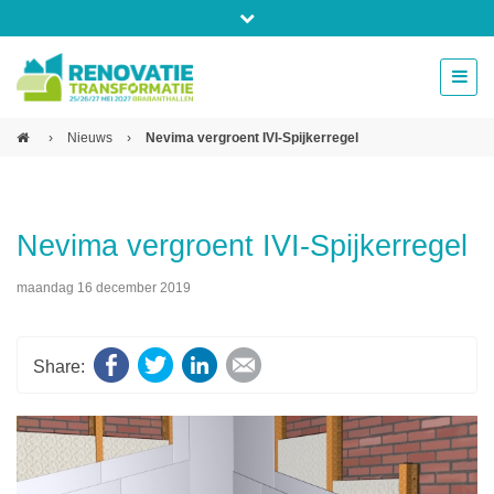
Bel ons voor info 0294 - 74 50 70
beurs@54events.nl
›
Nieuws
›
Nevima vergroent IVI-Spijkerregel
Exposanten login
Nevima vergroent IVI-Spijkerregel
maandag 16 december 2019
Facebook
Twitter
LinkedIn
E-mail