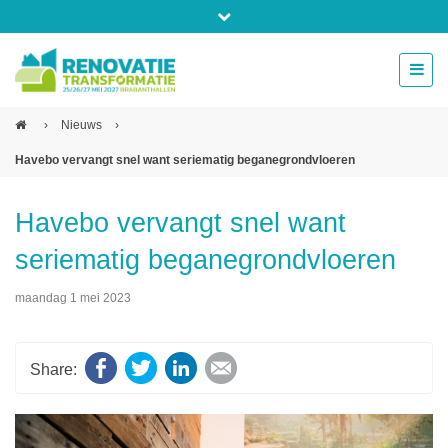
Bel ons voor info 0294 - 74 50 70
beurs@54events.nl
›
Nieuws
›
Havebo vervangt snel want seriematig beganegrondvloeren
Exposanten login
Havebo vervangt snel want
seriematig beganegrondvloeren
maandag 1 mei 2023
Facebook
Twitter
LinkedIn
E-mail