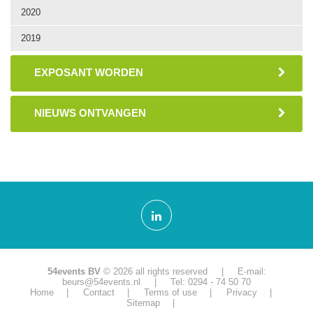
2020
2019
EXPOSANT WORDEN
NIEUWS ONTVANGEN
54events BV
© 2026 all rights reserved | E-mail:
beurs@54events.nl
| Tel: 0294 - 74 50 70
Home
Contact
Terms of use
Privacy
Sitemap