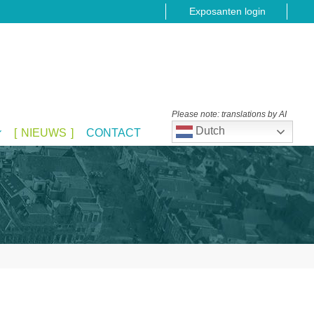
Exposanten login
Please note: translations by AI
Dutch
NIEUWS
CONTACT