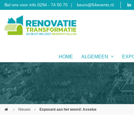
Bel ons voor info 0294 - 74 50 70
beurs@54events.nl
HOME
ALGEMEEN
EXP
›
Nieuws
›
Exposant aan het woord: Asselux