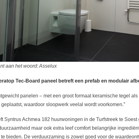
t aan het woord: Asselux
eratop Tec-Board paneel betreft een prefab en modulair 
htgewicht panelen – met een groot formaat keramische tegel al
geplaatst, waardoor sloopwerk veelal wordt voorkomen.”
ft Syntrus Achmea 182 huurwoningen in de Turfstreek te Soest g
duurzaamheid maar ook extra leef comfort belangrijke ingrediën
te bieden. De verduurzaming is zowel goed voor de waardeontw