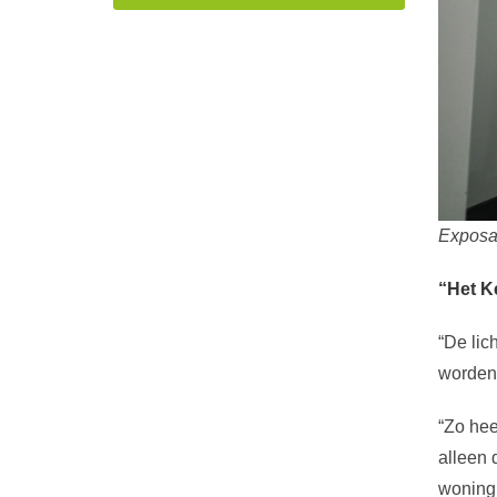
Exposan
“Het K
“De lic
worden 
“Zo hee
alleen 
woning 