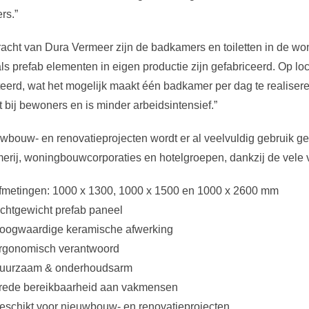
rs.”
racht van Dura Vermeer zijn de badkamers en toiletten in de w
ls prefab elementen in eigen productie zijn gefabriceerd. Op loc
erd, wat het mogelijk maakt één badkamer per dag te realisere
t bij bewoners en is minder arbeidsintensief.”
uwbouw- en renovatieprojecten wordt er al veelvuldig gebruik g
rij, woningbouwcorporaties en hotelgroepen, dankzij de vele v
fmetingen: 1000 x 1300, 1000 x 1500 en 1000 x 2600 mm
ichtgewicht prefab paneel
oogwaardige keramische afwerking
rgonomisch verantwoord
uurzaam & onderhoudsarm
rede bereikbaarheid aan vakmensen
eschikt voor nieuwbouw- en renovatieprojecten