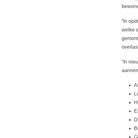
bewone
“In opd
welke a
gemonte
overlas
“In nie
aanneme
A
L
H
E
D
B
G