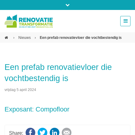
Bel ons voor info 0294 - 74 50 70
beurs@54events.nl
›
Nieuws
›
Een prefab renovatievloer die vochtbestendig is
Exposanten login
Een prefab renovatievloer die
vochtbestendig is
vrijdag 5 april 2024
Exposant: Compofloor
Facebook
Twitter
LinkedIn
E-mail