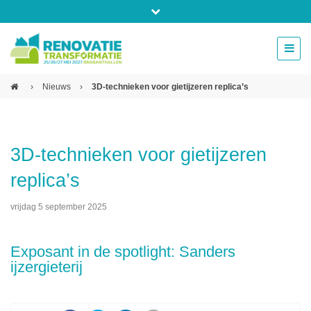
Bel ons voor info 0294 - 74 50 70
beurs@54events.nl
›
Nieuws
›
3D-technieken voor gietijzeren replica’s
Exposanten login
3D-technieken voor gietijzeren
replica’s
vrijdag 5 september 2025
Exposant in de spotlight: Sanders
ijzergieterij