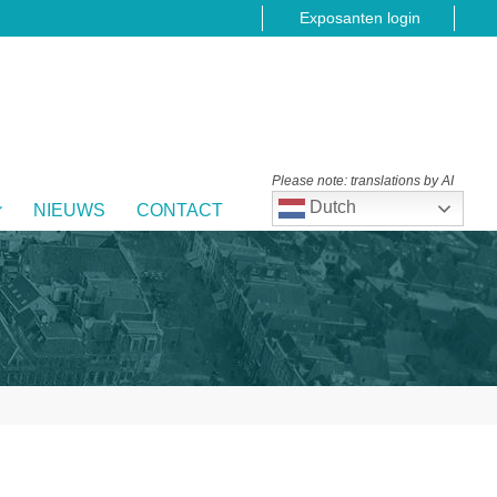
Exposanten login
Please note: translations by AI
Dutch
NIEUWS
CONTACT