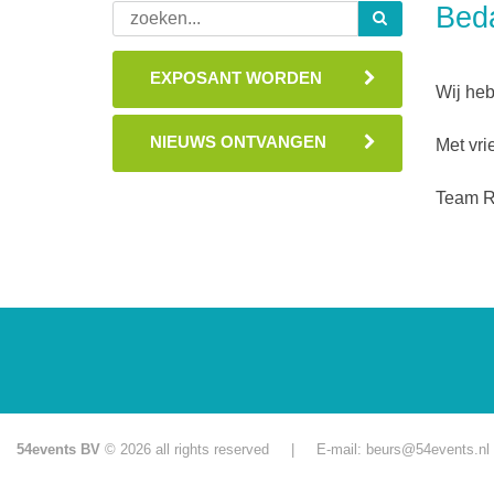
Beda
EXPOSANT WORDEN
Wij heb
NIEUWS ONTVANGEN
Met vri
Team 
54events BV
© 2026 all rights reserved | E-mail:
beurs@54events.nl