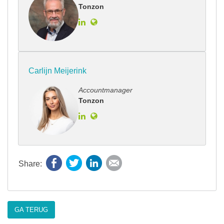
Tonzon
Carlijn Meijerink
Accountmanager
Tonzon
Facebook
Twitter
LinkedIn
E-mail
GA TERUG