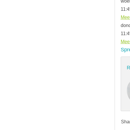
woe
11:4
Meer
dond
11:4
Meer
Spr
R