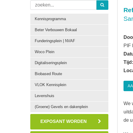
Ref
Sam
Kennisprogramma
Beter Verbouwen Bokaal
Doo
Funderingsplein | NVAF
PIF 
Woco Plein
Dat
Tijd
Digitaliseringsplein
Loca
Biobased Route
VLOK Kennisplein
AA
Levenshuis
We w
(Groene) Gevels en dakenplein
uitd
de u
EXPOSANT WORDEN