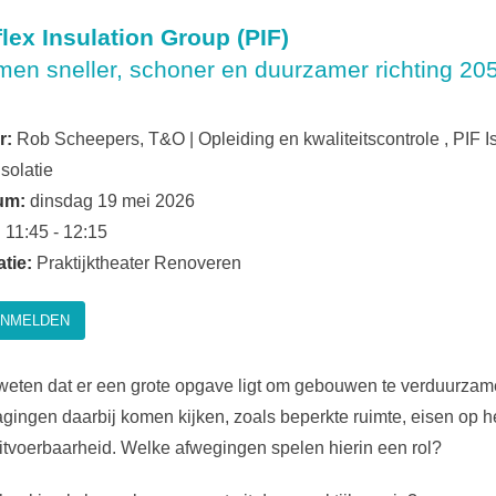
lex Insulation Group (PIF)
en sneller, schoner en duurzamer richting 20
r:
Rob Scheepers, T&O | Opleiding en kwaliteitscontrole , PIF 
Isolatie
um:
dinsdag 19 mei 2026
:
11:45 - 12:15
tie:
Praktijktheater Renoveren
NMELDEN
eten dat er een grote opgave ligt om gebouwen te verduurzame
agingen daarbij komen kijken, zoals beperkte ruimte, eisen op 
itvoerbaarheid. Welke afwegingen spelen hierin een rol?