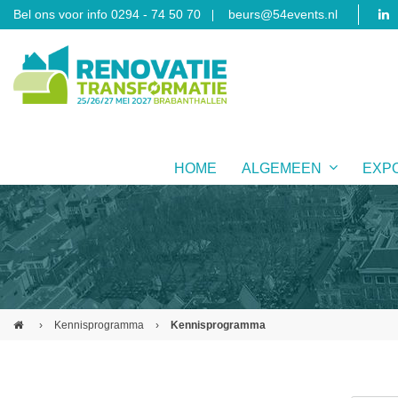
Bel ons voor info 0294 - 74 50 70
beurs@54events.nl
HOME
ALGEMEEN
EXP
›
Kennisprogramma
›
Kennisprogramma