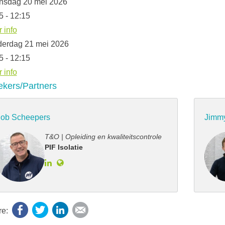
nsdag 20 mei 2026
5 - 12:15
 info
erdag 21 mei 2026
5 - 12:15
 info
ekers/Partners
ob Scheepers
Jimm
T&O | Opleiding en kwaliteitscontrole
PIF Isolatie
Facebook
Twitter
LinkedIn
E-mail