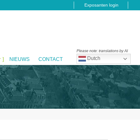
Exposanten login
Please note: translations by AI
Dutch
NIEUWS
CONTACT