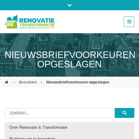
Bel ons voor info 0294 - 74 50 70
beurs@54events.nl
NIEUWSBRIEFVOORKEUREN
Exposanten login
OPGESLAGEN
›
Bezoekers
›
Nieuwsbriefvoorkeuren opgeslagen
Over Renovatie & Transformatie
Redenen om te bezoeken