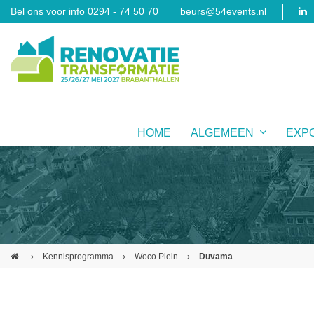
Bel ons voor info 0294 - 74 50 70
beurs@54events.nl
HOME
ALGEMEEN
EXP
›
Kennisprogramma
›
Woco Plein
›
Duvama