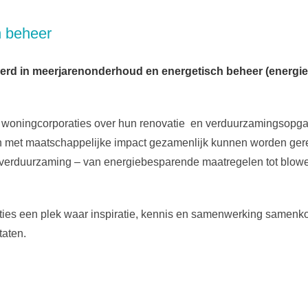
h beheer
rd in meerjarenonderhoud en energetisch beheer (energie
 woningcorporaties over hun renovatie en verduurzamingsopg
n met maatschappelijke impact gezamenlijk kunnen worden ger
n verduurzaming – van energiebesparende maatregelen tot blowe
es een plek waar inspiratie, kennis en samenwerking samenko
taten.