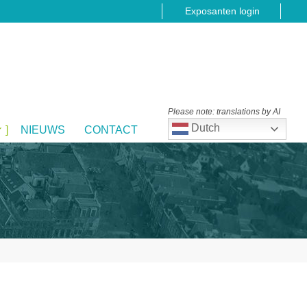
Exposanten login
Please note: translations by AI
Dutch
NIEUWS
CONTACT