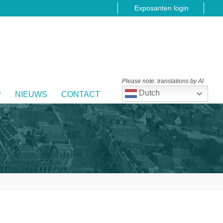
Exposanten login
Please note: translations by AI
Dutch
NIEUWS
CONTACT