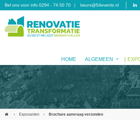
Bel ons voor info 0294 - 74 50 70
beurs@54events.nl
HOME
ALGEMEEN
EXP
›
Exposanten
›
Brochure aanvraag verzonden