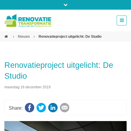
Bel ons voor info 0294 - 74 50 70
beurs@54events.nl
›
Nieuws
›
Renovatieproject uitgelicht: De Studio
Exposanten login
Renovatieproject uitgelicht: De
Studio
maandag 16 december 2019
Facebook
Twitter
LinkedIn
E-mail