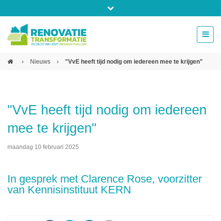
Bel ons voor info 0294 - 74 50 70
beurs@54events.nl
›
Nieuws
›
"VvE heeft tijd nodig om iedereen mee te krijgen"
Exposanten login
"VvE heeft tijd nodig om iedereen
mee te krijgen"
maandag 10 februari 2025
In gesprek met Clarence Rose, voorzitter
van Kennisinstituut KERN