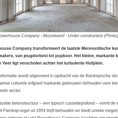
Powerhouse Company - Muziekwerf - Under construction (Phot
ouse Company transformeert de laatste Mennonitische ker
makers, van jeugdorkest tot popkoor. Het kleine, markante k
Veer ligt verscholen achter het turbulente Hofplein.
sformatie wordt uitgevoerd in opdracht van de filantropische st
damse culturele erfgoed markante gebouwen behouden voor toe
rele sector.
uukte betonstructuur – een typisch cassetteplafond – vormt de 
art Flentrop-orgel uit 1954 blijft behouden en biedt unieke moge
uwe ontwerp plaatst Powerhouse Company krachtige ornamenten