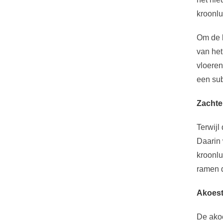
kroonlu
Om de l
van het
vloeren
een sub
Zachte 
Terwijl
Daarin 
kroonlu
ramen d
Akoest
De akoe