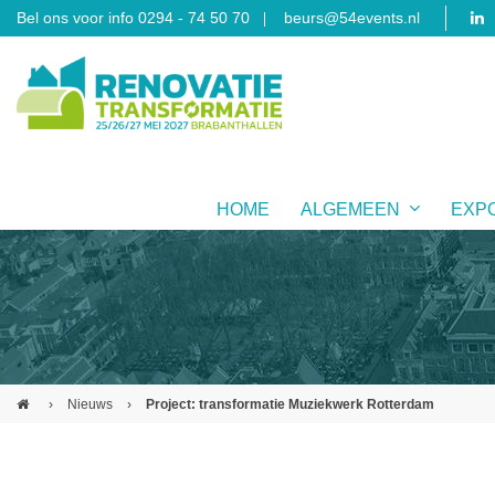
Bel ons voor info 0294 - 74 50 70
beurs@54events.nl
HOME
ALGEMEEN
EXP
›
Nieuws
›
Project: transformatie Muziekwerk Rotterdam