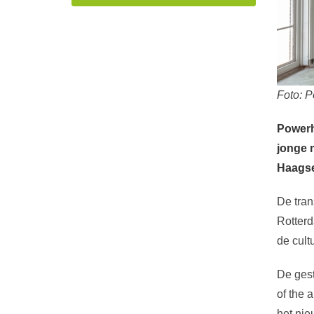
Foto: 
Powerh
jonge 
Haagse 
De tran
Rotter
de cultu
De gest
of the 
het nie