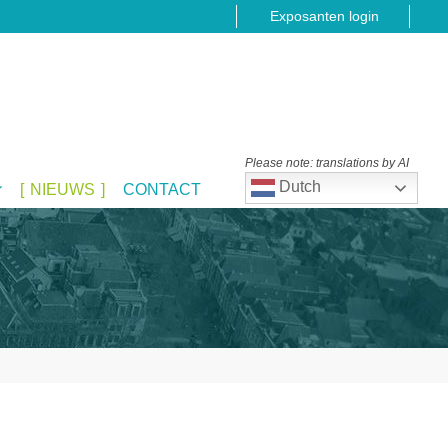
Exposanten login
Please note: translations by AI
Dutch
NIEUWS
CONTACT