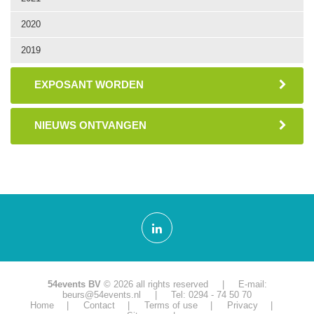
2020
2019
EXPOSANT WORDEN
NIEUWS ONTVANGEN
54events BV
© 2026 all rights reserved | E-mail:
beurs@54events.nl
| Tel: 0294 - 74 50 70
Home
Contact
Terms of use
Privacy