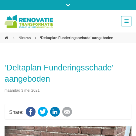
Bel ons voor info 0294 - 74 50 70
beurs@54events.nl
›
Nieuws
›
‘Deltaplan Funderingsschade’ aangeboden
Exposanten login
‘Deltaplan Funderingsschade’
aangeboden
maandag 3 mei 2021
Facebook
Twitter
LinkedIn
E-mail